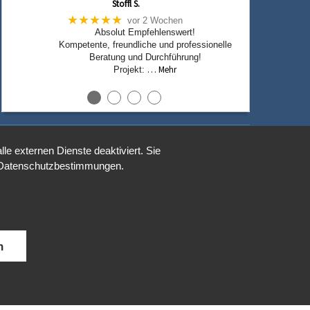
Stoffl S.
★★★★★
vor 2 Wochen
Absolut Empfehlenswert!
Kompetente, freundliche und professionelle
Beratung und Durchführung!
… Mehr
Projekt:
●
●
●
●
e externen Dienste deaktiviert. Sie
Realisiert von
re Datenschutzbestimmungen.
eTOURISTIK
.
n