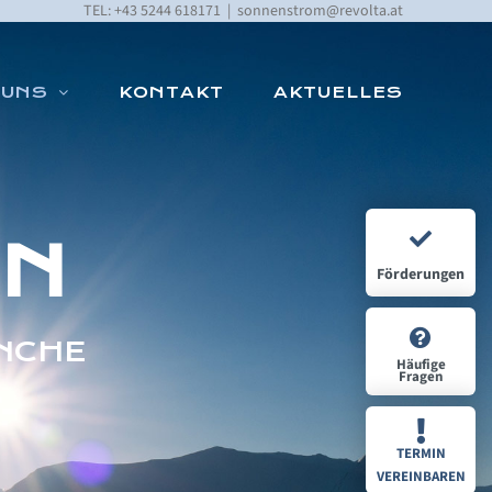
TEL: +43 5244 618171
|
sonnenstrom@revolta.at
 UNS
KONTAKT
AKTUELLES
NN
Förderungen
ANCHE
Häufige
Fragen
TERMIN
VEREINBAREN